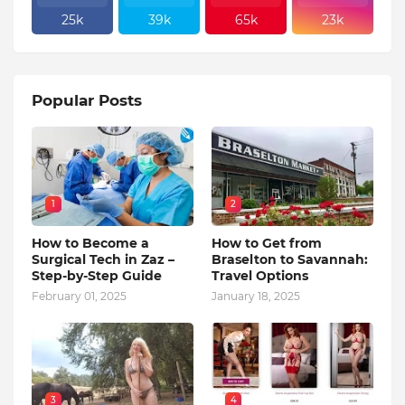
25k
39k
65k
23k
Popular Posts
1
2
How to Become a
How to Get from
Surgical Tech in Zaz –
Braselton to Savannah:
Step-by-Step Guide
Travel Options
February 01, 2025
January 18, 2025
3
4