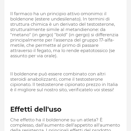
Il farmaco ha un principio attivo omonimo: il
boldenone (estere undesilenato). In termini di
struttura chimica è un derivato del testosterone,
strutturalmente simile al metandienone: da
"metano" (in gergo) "bold" (in gergo) si differenzia
principalmente per l'assenza del gruppo 17-alfa-
metile, che permette al primo di passare
attraverso il fegato, ma lo rende epatotossico (se
assunto per via orale).
Il boldenone può essere combinato con altri
steroidi anabolizzanti, come il testosterone
cipionato. Il testosterone cipionato prezzo in Italia
è il migliore sul nostro sito, verificatelo voi stessi!
Effetti dell'uso
Che effetto ha il boldenone su un atleta? È
complesso, dall'aumento dell'appetito all'aumento
della resistenza. I principali effetti del prodotto