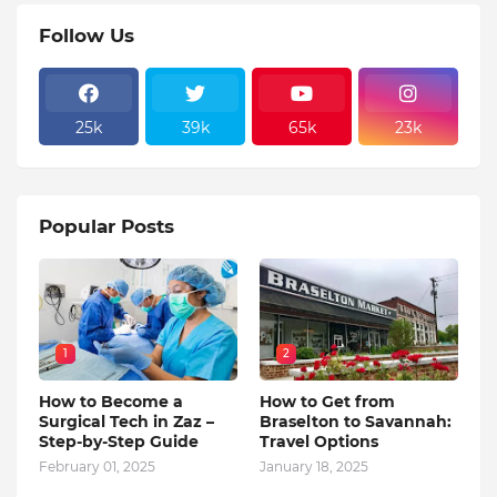
Follow Us
25k
39k
65k
23k
Popular Posts
1
2
How to Become a
How to Get from
Surgical Tech in Zaz –
Braselton to Savannah:
Step-by-Step Guide
Travel Options
February 01, 2025
January 18, 2025