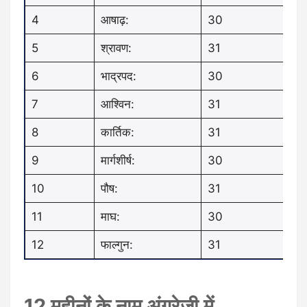
4
आषाढ़:
30
5
श्रावण:
31
6
भाद्रपद:
30
7
आश्विन:
31
8
कार्तिक:
31
9
मार्गशीर्ष:
30
10
पौष:
31
11
माघ:
30
12
फाल्गुन:
31
12 महीनों के नाम अंग्रेजी में