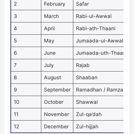
2
February
Safar
3
March
Rabi-ul-Awwal
4
April
Rabi-ath-Thaani
5
May
Jumaada-ul-Awwal
6
June
Jumaada-uth-Thaani
7
July
Rajab
8
August
Shaaban
9
September
Ramadhan / Ramzan
10
October
Shawwal
11
November
Zul-qa’dah
12
December
Zul-hijjah