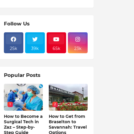
Follow Us
25k
39k
65k
23k
Popular Posts
1
2
How to Become a
How to Get from
Surgical Tech in
Braselton to
Zaz – Step-by-
Savannah: Travel
Step Guide
Options