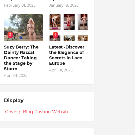
February 01, 2025
January 18, 2025
3
4
Suzy Berry: The
Latest -Discover
Dainty Rascal
the Elegance of
Dancer Taking
Secrets in Lace
the Stage by
Europe
Storm
April 01, 2025
April 01, 2025
Display
Gnvlog Blog Posting Website