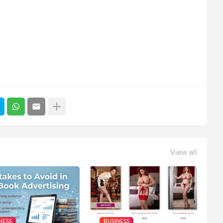
View all
NESS
BUSINESS