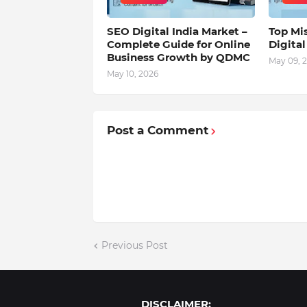
SEO Digital India Market –
Top Mis
Complete Guide for Online
Digita
Business Growth by QDMC
May 09, 
May 10, 2026
Post a Comment
Previous Post
DISCLAIMER: