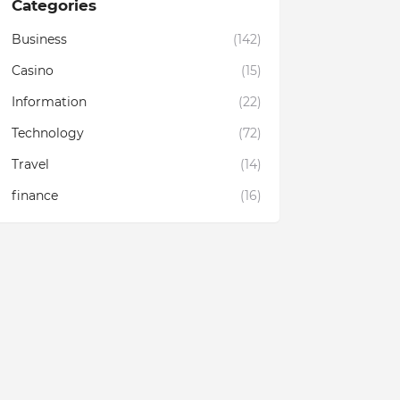
Categories
Business
(142)
Casino
(15)
Information
(22)
Technology
(72)
Travel
(14)
finance
(16)