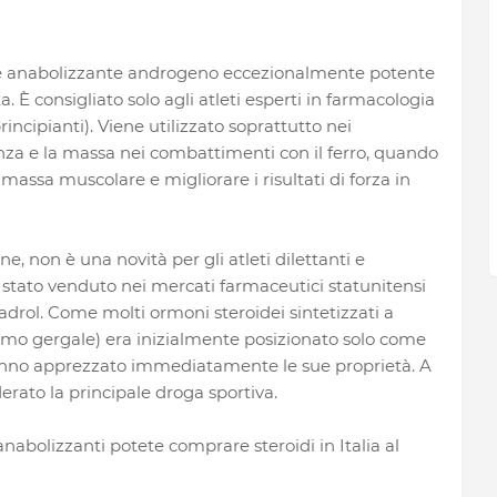
e anabolizzante androgeno eccezionalmente potente
 È consigliato solo agli atleti esperti in farmacologia
incipianti). Viene utilizzato soprattutto nei
za e la massa nei combattimenti con il ferro, quando
ssa muscolare e migliorare i risultati di forza in
one, non è una novità per gli atleti dilettanti e
 è stato venduto nei mercati farmaceutici statunitensi
drol. Come molti ormoni steroidei sintetizzati a
nimo gergale) era inizialmente posizionato solo come
hanno apprezzato immediatamente le sue proprietà. A
rato la principale droga sportiva.
anabolizzanti potete comprare steroidi in Italia al