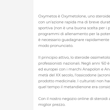
Oxymetos è Oxymetolone, uno steroid
con un'azione rapida ma di breve durata.
sportiva (non è una buona scelta per i pr
programmi di allenamento per la poten
è necessario guadagnare rapidamente ma
modo pronunciato.
Il principio attivo, lo steroide ossimetol
professionisti nazionali. Negli anni '60
ed europei con i marchi Anapolon e Ana
metà del XX secolo, l'ossicodone (acro
prodotto medicinale. I culturisti non 
quel tempo il metandienone era conside
Con il nostro negozio online di steroidi 
miglior prezzo.