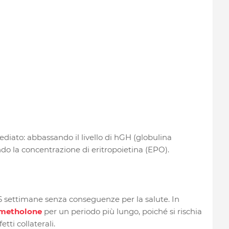
diato: abbassando il livello di hGH (globulina
o la concentrazione di eritropoietina (EPO).
6 settimane senza conseguenze per la salute. In
metholone
per un periodo più lungo, poiché si rischia
etti collaterali.