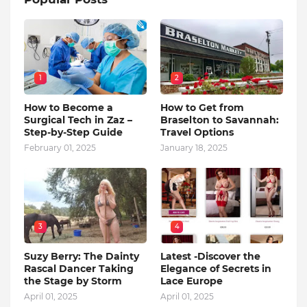
1
2
How to Become a
How to Get from
Surgical Tech in Zaz –
Braselton to Savannah:
Step-by-Step Guide
Travel Options
February 01, 2025
January 18, 2025
3
4
Suzy Berry: The Dainty
Latest -Discover the
Rascal Dancer Taking
Elegance of Secrets in
the Stage by Storm
Lace Europe
April 01, 2025
April 01, 2025