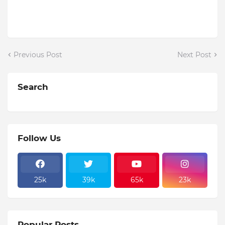
Previous Post
Next Post
Search
Follow Us
25k
39k
65k
23k
Popular Posts