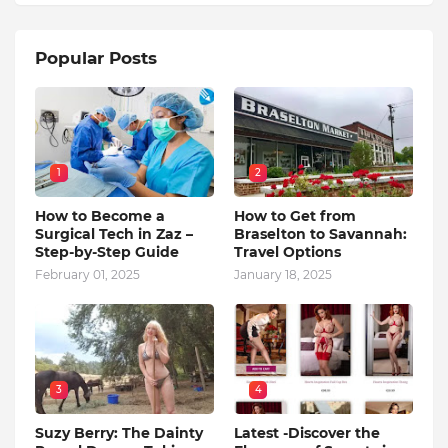
Popular Posts
1
2
How to Become a
How to Get from
Surgical Tech in Zaz –
Braselton to Savannah:
Step-by-Step Guide
Travel Options
February 01, 2025
January 18, 2025
3
4
Suzy Berry: The Dainty
Latest -Discover the