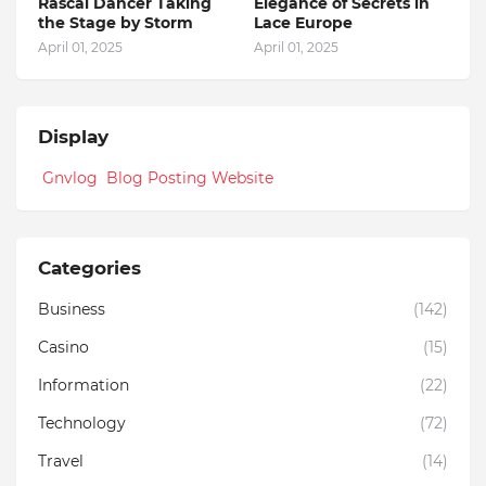
Rascal Dancer Taking
Elegance of Secrets in
the Stage by Storm
Lace Europe
April 01, 2025
April 01, 2025
Display
Gnvlog Blog Posting Website
Categories
Business
(142)
Casino
(15)
Information
(22)
Technology
(72)
Travel
(14)