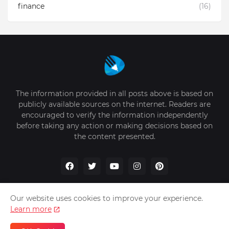
finance
(16)
The information provided in all posts above is based on
publicly available sources on the internet. Readers are
encouraged to verify the information independently
before taking any action or making decisions based on
the content presented.
Our website uses cookies to improve your experience.
Learn more
Home
About Us
Privacy Policy
Write for Us