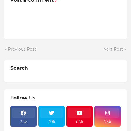
Post a Comment
Previous Post
Next Post
Search
Follow Us
25k
39k
65k
23k